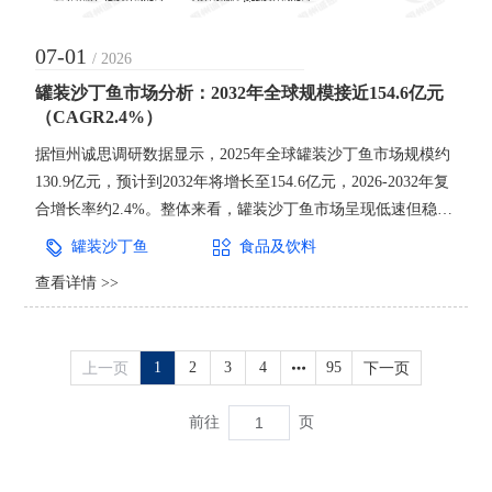
07-01
/ 2026
罐装沙丁鱼市场分析：2032年全球规模接近154.6亿元
（CAGR2.4%）
据恒州诚思调研数据显示，2025年全球罐装沙丁鱼市场规模约
130.9亿元，预计到2032年将增长至154.6亿元，2026-2032年复
合增长率约2.4%。整体来看，罐装沙丁鱼市场呈现低速但稳定
增长特征，在全球罐装水产品与即食食品体系中保持基础性需
罐装沙丁鱼
食品及饮料
求地位。 罐装沙丁鱼是以沙丁鱼为核心原料，经清洗、预煮、
查看详情 >>
油浸或盐水及番茄酱调味后密封罐装，并通过高温灭菌制成的
长期保存型罐装水产品。该产品具备高蛋白、富
上一页
1
2
3
4
95
下一页
前往
页