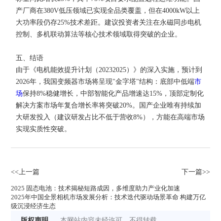
产厂商在380V低压领域已实现全品类覆盖，但在4000kW以上
大功率段仍存25%技术差距。建议投资者关注在永磁同步电机
控制、多机联动算法等核心技术领域取得突破的企业。
五、结语
由于《电机能效提升计划（20232025）》的深入实施，预计到
2026年，我国变频器市场将呈现"金字塔"结构：底部中低端
市
场
保持8%稳健增长，中部智能化产品增速达15%，顶部定制化
解决方案市场年复合增长率将突破20%。国产企业唯有持续加
大研发投入（建议研发占比不低于营收8%），方能在高端市场
实现实质性突破。
<<上一篇
下一篇>>
2025 固态电池：技术揭秘短路成因，多维度助力产业化加速
2025年中国全景相机市场发展分析：技术迭代驱动场景革命 构建万亿
级沉浸经济生态
版权声明
本网站内容未经许可，不得转载。