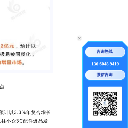
咨询热线
136 6048 9419
微信咨询
热点
预计以3.3%年复合增长
往小众3C配件爆品发