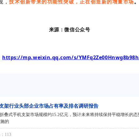
现，
技术创新带来的功能性突破，正在创造新的增量市场
来源：微信公众号
：
https://mp.weixin.qq.com/s/YMFq2Ze00Hnwg8b98
手机支架行业头部企业市场占有率及排名调研报告
球折叠式手机支架市场规模约15.2亿元，预计未来将持续保持平稳增长的态势
措施的
：113