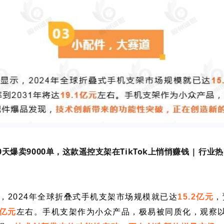
0天爆卖9000单，这款遥控支架在TikTok上悄悄赚钱 | 行业
示，
2024年
全球折叠式手机支架市场
规模就已达
15.2亿元
，
1亿元
左右。手机支架作为小众产品，极易被同质化，观察以