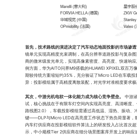
首先，技术路线的演进决定了汽车动态地面投影的市场渗透
镜单元实现高精度光束调制，在高分辨率道路投影与复杂图案显示中
商的微米级发光单元，实现高像素密度、高亮度、快速响应
例方面，华为AITO问界M9搭载的HUAWEI XPIXE
期较传统方案缩短约35%，充分验证了Micro LED在
异：投影模组属于高精度离散装配，对光学对准精度要求极
其次，中游光机电软一体化能力成为核心竞争壁垒。
中游
试，核心挑战在于有限车灯空间内实现高亮度、高清晰度、
路线图2.0》，车载投影模组需通过高低温、湿热、振动
键——DLP与Micro LED在高亮度工作状态下热负荷显
内车灯供应商在投影模组软件算法上的研发投入占比首次超过
示，中小规模Tier 2供应商在细分场景图案库开发上的