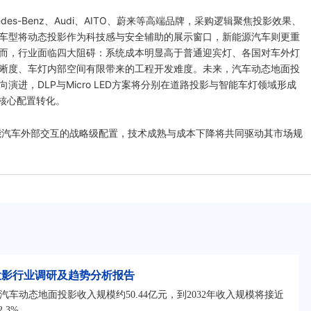
edes-Benz、Audi、AITO、蔚来等高端品牌，采购逻辑聚焦投影效果、
车型将动态投影作为科技感与安全辅助的展示窗口，新能源汽车则更重
而，行业面临四大阻碍：系统成本明显高于普通迎宾灯、各国对车外灯
晰度、车灯内部空间有限带来的工程开发难度。未来，汽车动态地面投
进，DLP与Micro LED方案将分别在道路投影与智能车灯领域形成
核心配置转化。
能汽车外部交互的战略级配置，技术成熟与成本下降将共同驱动其市场规
地面投影行业调研及趋势分析报告
汽车动态地面投影收入规模约50.44亿元，到2032年收入规模将接近
2.3%。