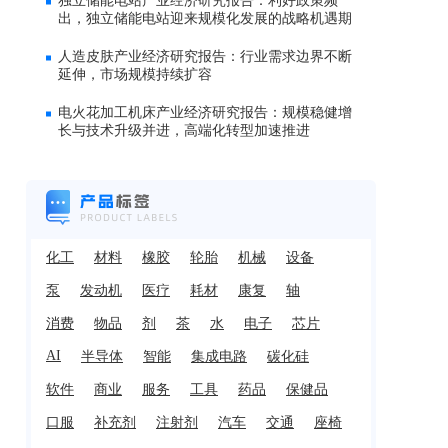
独立储能电站产业经济研究报告：利好政策频
出，独立储能电站迎来规模化发展的战略机遇期
人造皮肤产业经济研究报告：行业需求边界不断
延伸，市场规模持续扩容
电火花加工机床产业经济研究报告：规模稳健增
长与技术升级并进，高端化转型加速推进
化工
材料
橡胶
轮胎
机械
设备
泵
发动机
医疗
耗材
康复
轴
消费
物品
剂
茶
水
电子
芯片
AI
半导体
智能
集成电路
碳化硅
软件
商业
服务
工具
药品
保健品
口服
补充剂
注射剂
汽车
交通
座椅