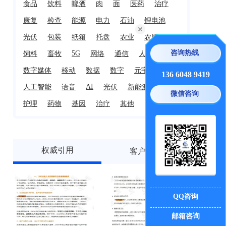
食品
饮料
啤酒
肉
面
医药
治疗
康复
检查
能源
电力
石油
锂电池
光伏
包装
纸箱
托盘
农业
农用
咨询热线
5G
饲料
畜牧
网络
通信
人工智能
数字媒体
移动
数据
数字
元宇宙
136 6048 9419
AI
人工智能
语音
光伏
新能源
医疗
微信咨询
护理
药物
基因
治疗
其他
权威引用
客户好评
QQ咨询
邮箱咨询