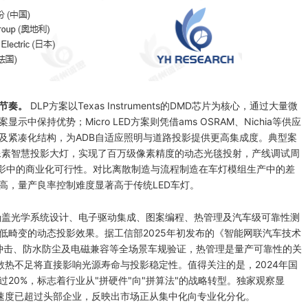
节奏。
DLP方案以Texas Instruments的DMD芯片为核心，通过大量微
保持优势；Micro LED方案则凭借ams OSRAM、Nichia等供应
及紧凑化结构，为ADB自适应照明与道路投影提供更高集成度。典型案
L双百万像素智慧投影大灯，实现了百万级像素精度的动态光毯投射，产线调试周
车载投影中的商业化可行性。对比离散制造与流程制造在车灯模组生产中的差
高，量产良率控制难度显著高于传统LED车灯。
涵盖光学系统设计、电子驱动集成、图案编程、热管理及汽车级可靠性测
低畸变的动态投影效果。据工信部2025年初发布的《智能网联汽车技术
、冲击、防水防尘及电磁兼容等全场景车规验证，热管理是量产可靠性的关
著，散热不足将直接影响光源寿命与投影稳定性。值得关注的是，2024年国
20%，标志着行业从"拼硬件"向"拼算法"的战略转型。独家观察显
响应速度已超过头部企业，反映出市场正从集中化向专业化分化。